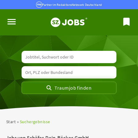
Partner im RedaktionsNetzwerk Deutschland
Start
Suchergebnisse
Jobs von Schäfer-Dein-Bäcker-GmbH