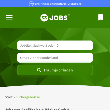
Partner im RedaktionsNetzwerk Deutschland
Start
Suchergebnisse
Jobs von Schäfer Dein Bäcker GmbH