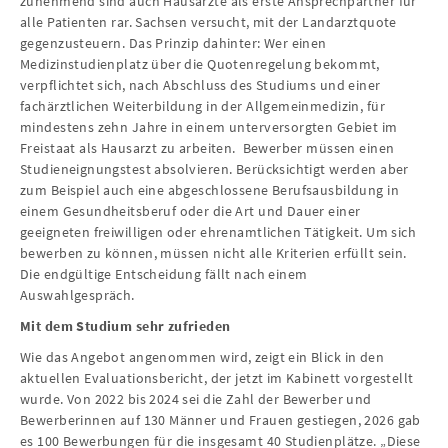
zunehmend sind auch Hausärzte als erste Ansprechpartner für
alle Patienten rar. Sachsen versucht, mit der Landarztquote
gegenzusteuern. Das Prinzip dahinter: Wer einen
Medizinstudienplatz über die Quotenregelung bekommt,
verpflichtet sich, nach Abschluss des Studiums und einer
fachärztlichen Weiterbildung in der Allgemeinmedizin, für
mindestens zehn Jahre in einem unterversorgten Gebiet im
Freistaat als Hausarzt zu arbeiten. Bewerber müssen einen
Studieneignungstest absolvieren. Berücksichtigt werden aber
zum Beispiel auch eine abgeschlossene Berufsausbildung in
einem Gesundheitsberuf oder die Art und Dauer einer
geeigneten freiwilligen oder ehrenamtlichen Tätigkeit. Um sich
bewerben zu können, müssen nicht alle Kriterien erfüllt sein.
Die endgültige Entscheidung fällt nach einem
Auswahlgespräch.
Mit dem Studium sehr zufrieden
Wie das Angebot angenommen wird, zeigt ein Blick in den
aktuellen Evaluationsbericht, der jetzt im Kabinett vorgestellt
wurde. Von 2022 bis 2024 sei die Zahl der Bewerber und
Bewerberinnen auf 130 Männer und Frauen gestiegen, 2026 gab
es 100 Bewerbungen für die insgesamt 40 Studienplätze. „Diese