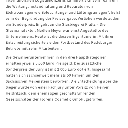
internationalen Logistikkonzerns kümmert sich sein Team um
die Wartung, Instandhaltung und Reparatur von
Elektroanlagen wie Beleuchtungs- und Lüftungsanlagen“, heißt
es in der Begründung der Preisvergabe. Verliehen wurde zudem
ein Sonderpreis. Er geht an die Glasbiegerei Pfaltz – Die
Glasmanufaktur. Madlen Meyer war einst Angestellte des
Unternehmens. Heute ist die dessen Eigentümerin. Mit ihrer
Entscheidung sicherte sie den Fortbestand des Radeburger
Betriebs mit zehn Mitarbeitern.
Die Gewinnerunternehmen in den drei Hauptkategorien
erhalten jeweils 5.000 Euro Preisgeld. Der zusätzliche
Sonderpreis der Jury ist mit 2.000 Euro dotiert. Insgesamt
hatten sich sachsenweit mehr als 50 Firmen um den
Sächsischen Meilenstein beworben. Die Entscheidung über die
Sieger wurde von einer Fachjury unter Vorsitz von Heiner
Hellfritzsch, dem ehemaligen geschäftsführenden
Gesellschafter der Florena Cosmetic GmbH, getroffen.