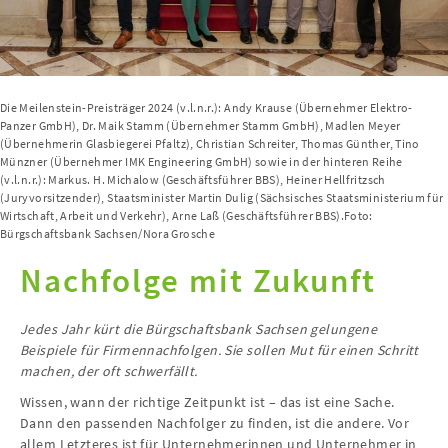
Die Meilenstein-Preisträger 2024 (v.l.n.r.): Andy Krause (Übernehmer Elektro-
Panzer GmbH), Dr. Maik Stamm (Übernehmer Stamm GmbH), Madlen Meyer
(Übernehmerin Glasbiegerei Pfaltz), Christian Schreiter, Thomas Günther, Tino
Münzner (Übernehmer IMK Engineering GmbH) sowie in der hinteren Reihe
(v.l.n.r.): Markus. H. Michalow (Geschäftsführer BBS), Heiner Hellfritzsch
(Juryvorsitzender), Staatsminister Martin Dulig (Sächsisches Staatsministerium für
Wirtschaft, Arbeit und Verkehr), Arne Laß (Geschäftsführer BBS).Foto:
Bürgschaftsbank Sachsen/Nora Grosche
Nachfolge mit Zukunft
Jedes Jahr kürt die Bürgschaftsbank Sachsen gelungene
Beispiele für Firmennachfolgen. Sie sollen Mut für einen Schritt
machen, der oft schwerfällt.
Wissen, wann der richtige Zeitpunkt ist – das ist eine Sache.
Dann den passenden Nachfolger zu finden, ist die andere. Vor
allem Letzteres ist für Unternehmerinnen und Unternehmer in