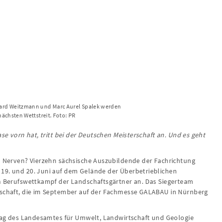
nard Weitzmann und Marc Aurel Spalek werden
nächsten Wettstreit. Foto: PR
ase vorn hat, tritt bei der Deutschen Meisterschaft an. Und es geht
en Nerven? Vierzehn sächsische Auszubildende der Fachrichtung
19. und 20. Juni auf dem Gelände der Überbetrieblichen
im Berufswettkampf der Landschaftsgärtner an. Das Siegerteam
erschaft, die im September auf der Fachmesse GALABAU in Nürnberg
ftrag des Landesamtes für Umwelt, Landwirtschaft und Geologie