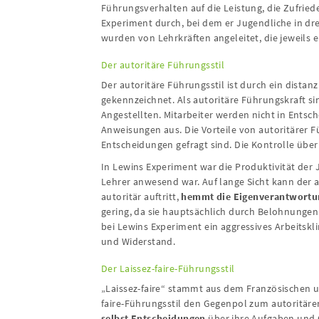
Führungsverhalten auf die Leistung, die Zufrie
Experiment durch, bei dem er Jugendliche in drei
wurden von Lehrkräften angeleitet, die jeweils e
Der autoritäre Führungsstil
Der autoritäre Führungsstil ist durch ein distan
gekennzeichnet. Als autoritäre Führungskraft si
Angestellten. Mitarbeiter werden nicht in Entsc
Anweisungen aus. Die Vorteile von autoritärer F
Entscheidungen gefragt sind. Die Kontrolle über
In Lewins Experiment war die Produktivität der 
Lehrer anwesend war. Auf lange Sicht kann der a
autoritär auftritt,
hemmt die Eigenverantwortun
gering, da sie hauptsächlich durch Belohnungen
bei Lewins Experiment ein aggressives Arbeitskl
und Widerstand.
Der Laissez-faire-Führungsstil
„Laissez-faire“ stammt aus dem Französischen un
faire-Führungsstil den Gegenpol zum autoritären
selbst Entscheidungen
über ihre Aufgaben und O