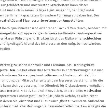
t ausgebildeten und motivierten Mitarbeitern kann dieser
 ist und sich in seiner Tätigkeit gut auskennt, benötigt unter
 bei Ihnen Kapazitäten für andere Führungsaufgaben frei. Der
Kreativität und Eigenverantwortung der Angestellten
.
it hoch qualifizierten und erfahrenen Fachkräften durch, sondern mit
faire-geführte Gruppe vergleichsweise ineffizienter, unkooperativer
er klaren Führung und Struktur birgt das Risiko einer
schlechten
gehörigkeitsgefühl und das Interesse an den Aufgaben schwinden.
ptiert.
Mittelweg zwischen Kontrolle und Freiraum. Als Führungskraft
estellten
. Sie beziehen Ihre Mitarbeiter in Entscheidungen ein und
ch müssen Sie weniger kontrollieren und haben mehr Zeit für
bindung der Mitarbeiter entsteht ein besseres Verständnis für die
 kann sich verbessern. Ihre Offenheit für Diskussionen ermöglicht
as einerseits Kreativität und Innovation, andererseits
Motivation
operativen Führungsstil laufen Sie jedoch Gefahr, es allen recht
skieren Sie, Autorität und Glaubwürdigkeit zu verlieren. Außerdem
unterschiedliche Meinungen aufeinandertreffen. Bei Lewin zeigte die