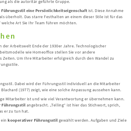
ung als die autoritär geführte Gruppe.
r
Führungsstil eine Persönlichkeitseigenschaft
ist. Diese Annahme
ls überholt. Das starre Festhalten an einem dieser Stile ist für das
uf welche Art Sie Ihr Team führen möchten.
ehen
n der Arbeitswelt Ende der 1930er Jahre. Technologischer
beitsmodelle wie Homeoffice stellen Sie vor andere
 Zeiten. Um Ihre Mitarbeiter erfolgreich durch den Wandel zu
ungsstile.
rungsstil. Dabei wird der Führungsstil individuell an die Mitarbeiter
Blachard (1977) zeigt, wie eine solche Anpassung aussehen kann.
ilige Mitarbeiter ist und wie viel Verantwortung er übernehmen kann.
 Führungsstil
angebracht. „Telling“ ist hier das Stichwort, sprich,
s er zu tun hat.
e ein
kooperativer Führungsstil
gewählt werden. Aufgaben und Ziele