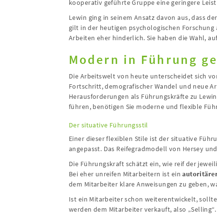
kooperativ geführte Gruppe eine geringere Leist
Lewin ging in seinem Ansatz davon aus, dass de
gilt in der heutigen psychologischen Forschung a
Arbeiten eher hinderlich. Sie haben die Wahl, a
Modern in Führung g
Die Arbeitswelt von heute unterscheidet sich vo
Fortschritt, demografischer Wandel und neue Ar
Herausforderungen als Führungskräfte zu Lewins
führen, benötigen Sie moderne und flexible Führ
Der situative Führungsstil
Einer dieser flexiblen Stile ist der situative Füh
angepasst. Das Reifegradmodell von Hersey und 
Die Führungskraft schätzt ein, wie reif der jewe
Bei eher unreifen Mitarbeitern ist ein
autoritärer
dem Mitarbeiter klare Anweisungen zu geben, wa
Ist ein Mitarbeiter schon weiterentwickelt, sollt
werden dem Mitarbeiter verkauft, also „Selling“.