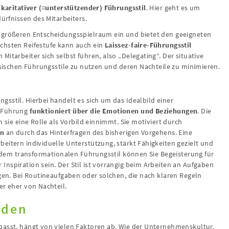
n
karitativer (=unterstützender) Führungsstil
. Hier geht es um
dürfnissen des Mitarbeiters.
n größeren Entscheidungsspielraum ein und bietet den geeigneten
chsten Reifestufe kann auch ein
Laissez-faire-Führungsstil
itarbeiter sich selbst führen, also „Delegating“. Der situative
assischen Führungsstile zu nutzen und deren Nachteile zu minimieren.
sstil. Hierbei handelt es sich um das Idealbild einer
n Führung
funktioniert über die Emotionen und Beziehungen
. Die
m sie eine Rolle als Vorbild einnimmt. Sie motiviert durch
en
an durch das Hinterfragen des bisherigen Vorgehens. Eine
eitern individuelle Unterstützung, stärkt Fähigkeiten gezielt und
it dem transformationalen Führungsstil können Sie Begeisterung für
nspiration sein. Der Stil ist vorrangig beim Arbeiten an Aufgaben
igen. Bei Routineaufgaben oder solchen, die nach klaren Regeln
er eher von Nachteil.
nden
passt, hängt von vielen Faktoren ab. Wie der Unternehmenskultur,