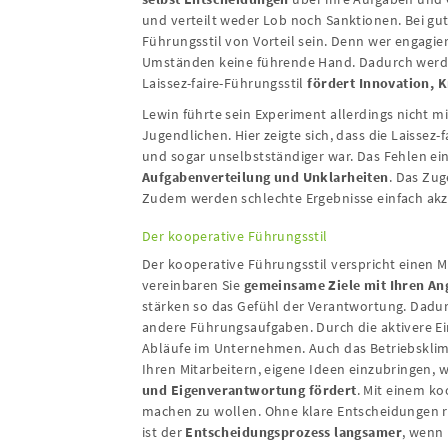
und verteilt weder Lob noch Sanktionen. Bei gu
Führungsstil von Vorteil sein. Denn wer engagiert
Umständen keine führende Hand. Dadurch werden
Laissez-faire-Führungsstil
fördert Innovation, 
Lewin führte sein Experiment allerdings nicht m
Jugendlichen. Hier zeigte sich, dass die Laissez-
und sogar unselbstständiger war. Das Fehlen ein
Aufgabenverteilung und Unklarheiten
. Das Zu
Zudem werden schlechte Ergebnisse einfach akze
Der kooperative Führungsstil
Der kooperative Führungsstil verspricht einen 
vereinbaren Sie
gemeinsame Ziele mit Ihren Ang
stärken so das Gefühl der Verantwortung. Dadur
andere Führungsaufgaben. Durch die aktivere Ein
Abläufe im Unternehmen. Auch das Betriebsklima
Ihren Mitarbeitern, eigene Ideen einzubringen, w
und Eigenverantwortung
fördert
. Mit einem ko
machen zu wollen. Ohne klare Entscheidungen ri
ist der
Entscheidungsprozess langsamer
, wenn 