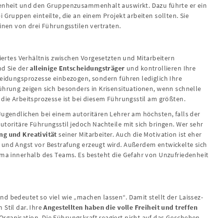
denheit und den Gruppenzusammenhalt auswirkt. Dazu führte er ein
 Gruppen einteilte, die an einem Projekt arbeiten sollten. Sie
inen von drei Führungsstilen vertraten.
ziertes Verhältnis zwischen Vorgesetzten und Mitarbeitern
nd Sie der
alleinige Entscheidungsträger
und kontrollieren Ihre
heidungsprozesse einbezogen, sondern führen lediglich Ihre
ührung zeigen sich besonders in Krisensituationen, wenn schnelle
 die Arbeitsprozesse ist bei diesem Führungsstil am größten.
Jugendlichen bei einem autoritären Lehrer am höchsten, falls der
utoritäre Führungsstil jedoch Nachteile mit sich bringen. Wer sehr
g und Kreativität
seiner Mitarbeiter. Auch die Motivation ist eher
 und Angst vor Bestrafung erzeugt wird. Außerdem entwickelte sich
ima innerhalb des Teams. Es besteht die Gefahr von Unzufriedenheit
d bedeutet so viel wie „machen lassen“. Damit stellt der Laissez-
 Stil dar. Ihre
Angestellten haben die volle Freiheit und treffen
rganisation. Die Führungskraft reagiert nicht auf das Geschehen