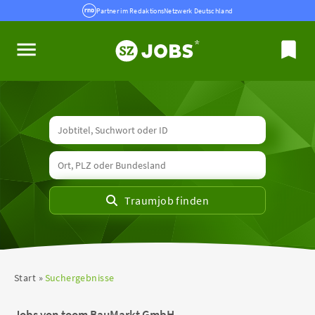
Partner im RedaktionsNetzwerk Deutschland
Start
Suchergebnisse
Jobs von toom BauMarkt GmbH