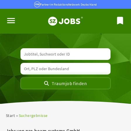
Partner im RedaktionsNetzwerk Deutschland
Start
Suchergebnisse
Jobs von pro-beam-systems-GmbH