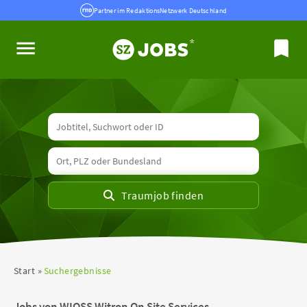
Partner im RedaktionsNetzwerk Deutschland
Start
Suchergebnisse
Jobs von WIOSS Witron On Site Services