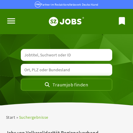
Partner im RedaktionsNetzwerk Deutschland
Start
Suchergebnisse
Jobs von Volkssolidarität-Regionalverband-