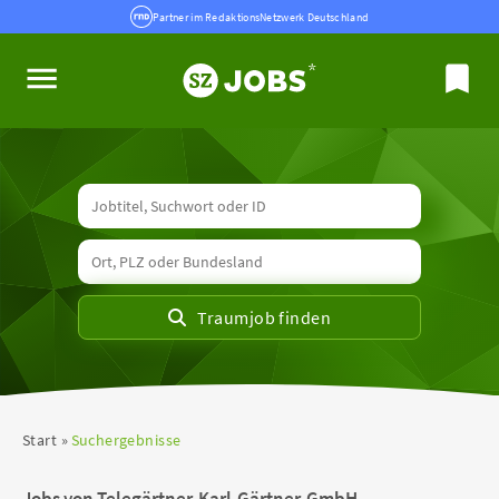
Partner im RedaktionsNetzwerk Deutschland
Start
Suchergebnisse
Jobs von Telegärtner-Karl-Gärtner-GmbH