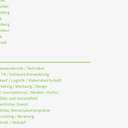
ßen
nchen
nberg
a
eberg
ebeul
a
tock
genieurberufe / Techniker
/ TK / Software-Entwicklung
kauf / Logistik / Materialwirtschaft
rketing / Werbung / Design
 / Journalismus / Medien / Kultur
dizin und Gesundheit
entlicher Dienst
aktika, Werkstudentenplätze
nsulting / Beratung
trieb / Verkauf