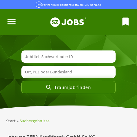
Partner im RedaktionsNetzwerk Deutschland
Start
Suchergebnisse
Jobs von TEBA-Kreditbank-GmbH-Co-KG