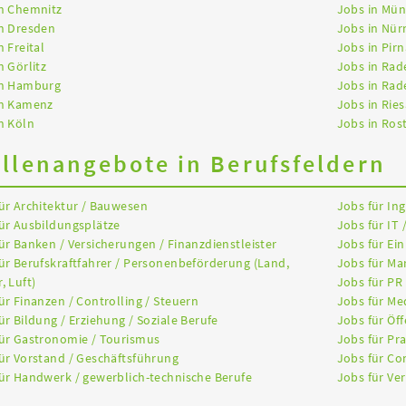
in Chemnitz
Jobs in Mü
n Dresden
Jobs in Nür
n Freital
Jobs in Pirn
n Görlitz
Jobs in Rad
in Hamburg
Jobs in Rad
in Kamenz
Jobs in Ries
n Köln
Jobs in Ros
ellenangebote in Berufsfeldern
ür Architektur / Bauwesen
Jobs für In
ür Ausbildungsplätze
Jobs für IT 
ür Banken / Versicherungen / Finanzdienstleister
Jobs für Ein
ür Berufskraftfahrer / Personenbeförderung (Land,
Jobs für Ma
, Luft)
Jobs für PR
ür Finanzen / Controlling / Steuern
Jobs für Me
ür Bildung / Erziehung / Soziale Berufe
Jobs für Öff
ür Gastronomie / Tourismus
Jobs für Pr
ür Vorstand / Geschäftsführung
Jobs für Co
ür Handwerk / gewerblich-technische Berufe
Jobs für Ver