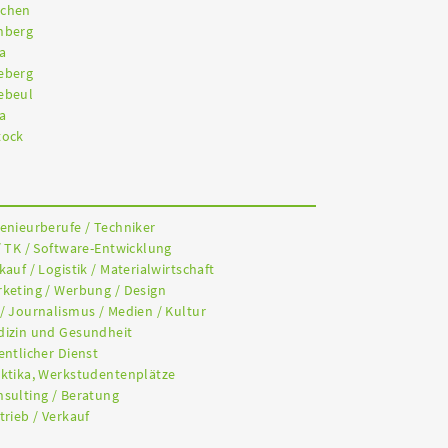
nchen
nberg
a
eberg
ebeul
a
tock
genieurberufe / Techniker
/ TK / Software-Entwicklung
kauf / Logistik / Materialwirtschaft
rketing / Werbung / Design
 / Journalismus / Medien / Kultur
dizin und Gesundheit
entlicher Dienst
aktika, Werkstudentenplätze
nsulting / Beratung
trieb / Verkauf