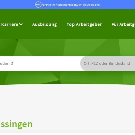
Partner im RedaktionsNetzwerk Deutschland
 Karriere
Ausbildung
Top Arbeitgeber
Für Arbeit
issingen