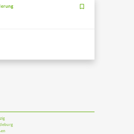
rderung
zig
gdeburg
ßen