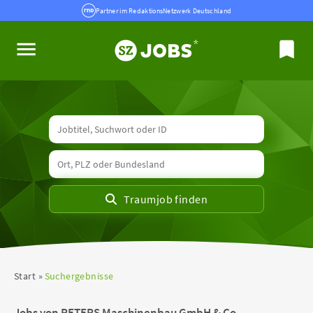
Partner im RedaktionsNetzwerk Deutschland
Start
Suchergebnisse
Jobs von PETERS Maschinenbau GmbH & Co.