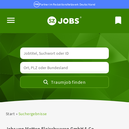
Partner im RedaktionsNetzwerk Deutschland
Start
Suchergebnisse
Jobs von Metten Fleischwaren GmbH & Co.