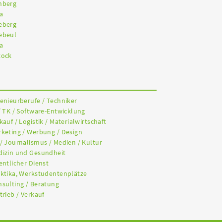
nberg
a
eberg
ebeul
a
tock
genieurberufe / Techniker
/ TK / Software-Entwicklung
kauf / Logistik / Materialwirtschaft
rketing / Werbung / Design
 / Journalismus / Medien / Kultur
dizin und Gesundheit
entlicher Dienst
aktika, Werkstudentenplätze
nsulting / Beratung
trieb / Verkauf