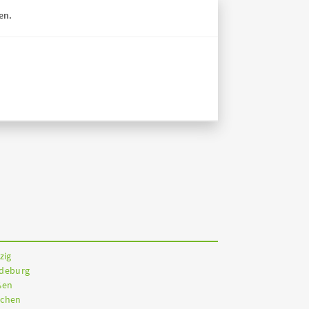
en.
zig
gdeburg
ßen
nchen