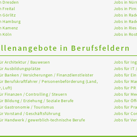
n Dresden
Jobs in Nür
n Freital
Jobs in Pirn
n Görlitz
Jobs in Rad
in Hamburg
Jobs in Rad
in Kamenz
Jobs in Ries
n Köln
Jobs in Ros
ellenangebote in Berufsfeldern
ür Architektur / Bauwesen
Jobs für In
ür Ausbildungsplätze
Jobs für IT 
ür Banken / Versicherungen / Finanzdienstleister
Jobs für Ein
ür Berufskraftfahrer / Personenbeförderung (Land,
Jobs für Ma
, Luft)
Jobs für PR
ür Finanzen / Controlling / Steuern
Jobs für Me
ür Bildung / Erziehung / Soziale Berufe
Jobs für Öff
ür Gastronomie / Tourismus
Jobs für Pr
ür Vorstand / Geschäftsführung
Jobs für Co
ür Handwerk / gewerblich-technische Berufe
Jobs für Ver