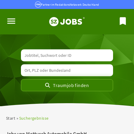
Partner im RedaktionsNetzwerk Deutschland
Start
Suchergebnisse
Jobs von Mattusch Automobile GmbH