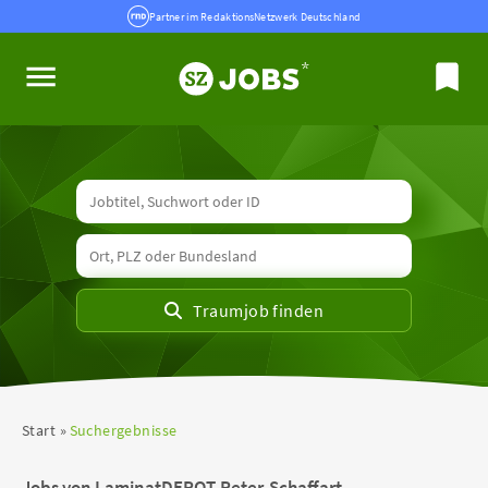
Partner im RedaktionsNetzwerk Deutschland
Start
Suchergebnisse
Jobs von LaminatDEPOT-Peter-Schaffart-