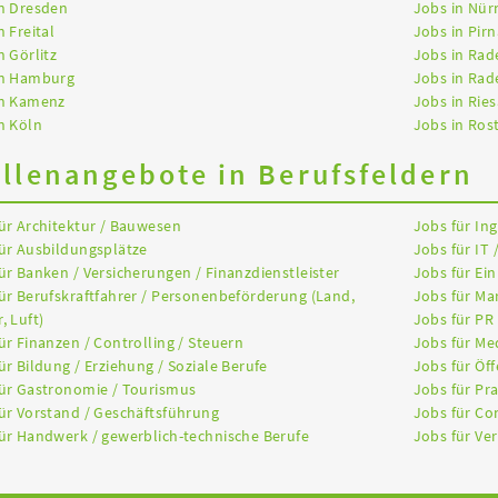
n Dresden
Jobs in Nür
n Freital
Jobs in Pirn
n Görlitz
Jobs in Rad
in Hamburg
Jobs in Rad
in Kamenz
Jobs in Ries
n Köln
Jobs in Ros
ellenangebote in Berufsfeldern
ür Architektur / Bauwesen
Jobs für In
ür Ausbildungsplätze
Jobs für IT 
ür Banken / Versicherungen / Finanzdienstleister
Jobs für Ein
ür Berufskraftfahrer / Personenbeförderung (Land,
Jobs für Ma
, Luft)
Jobs für PR
ür Finanzen / Controlling / Steuern
Jobs für Me
ür Bildung / Erziehung / Soziale Berufe
Jobs für Öff
ür Gastronomie / Tourismus
Jobs für Pr
ür Vorstand / Geschäftsführung
Jobs für Co
ür Handwerk / gewerblich-technische Berufe
Jobs für Ver