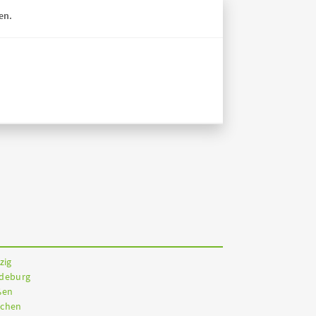
en.
zig
gdeburg
ßen
nchen