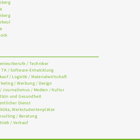
nberg
a
eberg
ebeul
a
tock
genieurberufe / Techniker
/ TK / Software-Entwicklung
kauf / Logistik / Materialwirtschaft
rketing / Werbung / Design
 / Journalismus / Medien / Kultur
dizin und Gesundheit
entlicher Dienst
aktika, Werkstudentenplätze
nsulting / Beratung
trieb / Verkauf