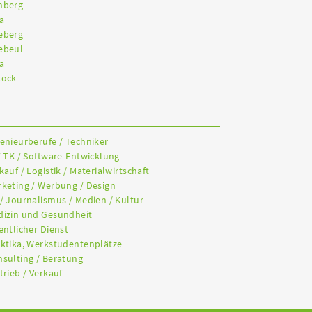
nberg
a
eberg
ebeul
a
tock
genieurberufe / Techniker
/ TK / Software-Entwicklung
kauf / Logistik / Materialwirtschaft
rketing / Werbung / Design
 / Journalismus / Medien / Kultur
dizin und Gesundheit
entlicher Dienst
aktika, Werkstudentenplätze
nsulting / Beratung
trieb / Verkauf