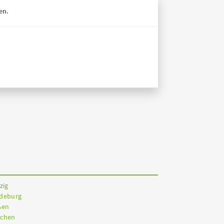
en.
zig
gdeburg
ßen
nchen