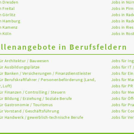
n Dresden
Jobs in Nür
n Freital
Jobs in Pirn
n Görlitz
Jobs in Rad
in Hamburg
Jobs in Rad
in Kamenz
Jobs in Ries
n Köln
Jobs in Ros
ellenangebote in Berufsfeldern
ür Architektur / Bauwesen
Jobs für In
ür Ausbildungsplätze
Jobs für IT 
ür Banken / Versicherungen / Finanzdienstleister
Jobs für Ein
ür Berufskraftfahrer / Personenbeförderung (Land,
Jobs für Ma
, Luft)
Jobs für PR
ür Finanzen / Controlling / Steuern
Jobs für Me
ür Bildung / Erziehung / Soziale Berufe
Jobs für Öff
ür Gastronomie / Tourismus
Jobs für Pr
ür Vorstand / Geschäftsführung
Jobs für Co
ür Handwerk / gewerblich-technische Berufe
Jobs für Ver