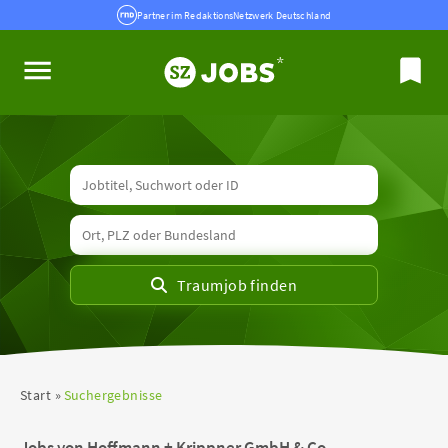
Partner im RedaktionsNetzwerk Deutschland
Start
Suchergebnisse
Jobs von Hoffmann + Krippner GmbH & Co.