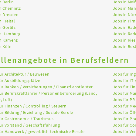
n Berlin
Jobs in Mei
in Chemnitz
Jobs in Mü
n Dresden
Jobs in Nür
n Freital
Jobs in Pirn
n Görlitz
Jobs in Rad
in Hamburg
Jobs in Rad
in Kamenz
Jobs in Ries
n Köln
Jobs in Ros
ellenangebote in Berufsfeldern
ür Architektur / Bauwesen
Jobs für In
ür Ausbildungsplätze
Jobs für IT 
ür Banken / Versicherungen / Finanzdienstleister
Jobs für Ein
ür Berufskraftfahrer / Personenbeförderung (Land,
Jobs für Ma
, Luft)
Jobs für PR
ür Finanzen / Controlling / Steuern
Jobs für Me
ür Bildung / Erziehung / Soziale Berufe
Jobs für Öff
ür Gastronomie / Tourismus
Jobs für Pr
ür Vorstand / Geschäftsführung
Jobs für Co
ür Handwerk / gewerblich-technische Berufe
Jobs für Ver