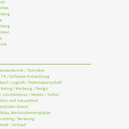
ßen
nchen
nberg
a
eberg
ebeul
a
tock
genieurberufe / Techniker
/ TK / Software-Entwicklung
kauf / Logistik / Materialwirtschaft
rketing / Werbung / Design
 / Journalismus / Medien / Kultur
dizin und Gesundheit
entlicher Dienst
aktika, Werkstudentenplätze
nsulting / Beratung
trieb / Verkauf