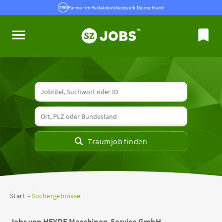
Partner im RedaktionsNetzwerk Deutschland
Start
Suchergebnisse
Jobs von HEYDE Maschinen-Service GmbH