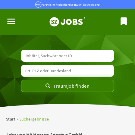
Partner im RedaktionsNetzwerk Deutschland
Start
Suchergebnisse
Jobs von HA Hessen Agentur GmbH