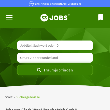
Partner im RedaktionsNetzwerk Deutschland
Start
Suchergebnisse
Jobs von Glashütter Uhrenbetrieb GmbH