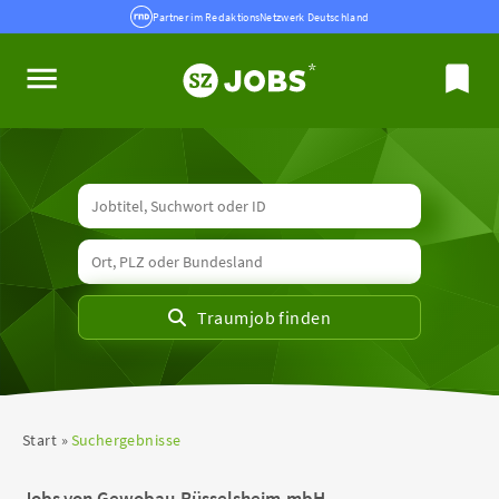
Partner im RedaktionsNetzwerk Deutschland
Start
Suchergebnisse
Jobs von Gewobau-Rüsselsheim-mbH