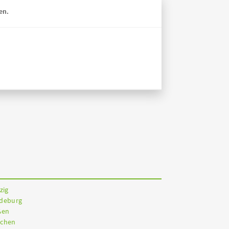
en.
zig
gdeburg
ßen
nchen