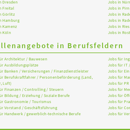
n Dresden
Jobs in Nür
n Freital
Jobs in Pirn
n Görlitz
Jobs in Rad
in Hamburg
Jobs in Rad
in Kamenz
Jobs in Ries
n Köln
Jobs in Ros
ellenangebote in Berufsfeldern
ür Architektur / Bauwesen
Jobs für In
ür Ausbildungsplätze
Jobs für IT 
ür Banken / Versicherungen / Finanzdienstleister
Jobs für Ein
ür Berufskraftfahrer / Personenbeförderung (Land,
Jobs für Ma
, Luft)
Jobs für PR
ür Finanzen / Controlling / Steuern
Jobs für Me
ür Bildung / Erziehung / Soziale Berufe
Jobs für Öff
ür Gastronomie / Tourismus
Jobs für Pr
ür Vorstand / Geschäftsführung
Jobs für Co
ür Handwerk / gewerblich-technische Berufe
Jobs für Ver