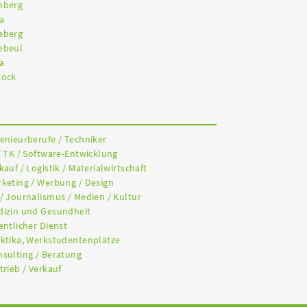
nberg
a
eberg
ebeul
a
tock
genieurberufe / Techniker
/ TK / Software-Entwicklung
kauf / Logistik / Materialwirtschaft
rketing / Werbung / Design
 / Journalismus / Medien / Kultur
dizin und Gesundheit
entlicher Dienst
aktika, Werkstudentenplätze
nsulting / Beratung
trieb / Verkauf