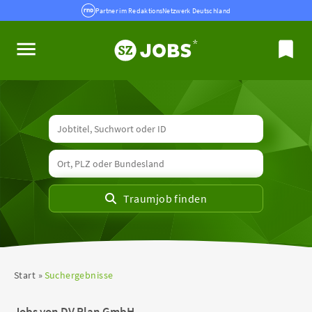
Partner im RedaktionsNetzwerk Deutschland
Start
Suchergebnisse
Jobs von DV Plan GmbH