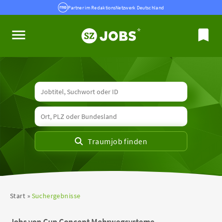
Partner im RedaktionsNetzwerk Deutschland
Start
Suchergebnisse
Jobs von Cup Concept Mehrwegsysteme