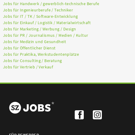
Jobs für Handwerk / gewerblich-technische Berufe
Jobs für Ingenieurberufe / Techniker
Jobs für IT / TK / Software-Entwicklung
Jobs für Einkauf / Logistik / Materialwirtschaft
Jobs für Marketing / Werbung / Design
Jobs für PR / Journalismus / Medien / Kultur
Jobs für Medizin und Gesundheit
Jobs für Öffentlicher Dienst
Jobs für Praktika, Werkstudentenplätze
Jobs für Consulting / Beratung
Jobs für Vertrieb / Verkauf