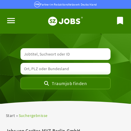
Partner im RedaktionsNetzwerk Deutschland
Start
Suchergebnisse
Jobs von Caritas-MVZ-Berlin-GmbH