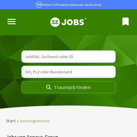
Partner im RedaktionsNetzwerk Deutschland
Start
Suchergebnisse
Jobs von Aenova-Group