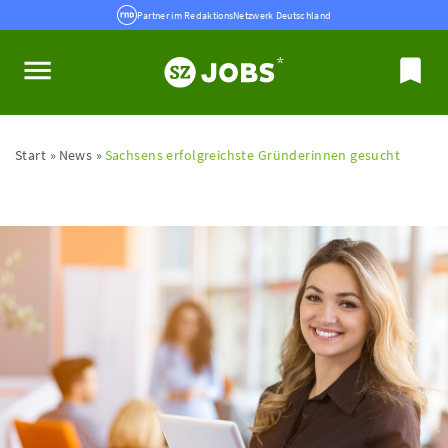
Partner im RedaktionsNetzwerk Deutschland
Start
News
Sachsens erfolgreichste Gründerinnen gesucht