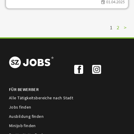
01.04.2025
Nex
1
2
>
FÜR BEWERBER
Alle Tätigkeitsbereiche nach Stadt
Jobs finden
Ausbildung finden
Minijob finden