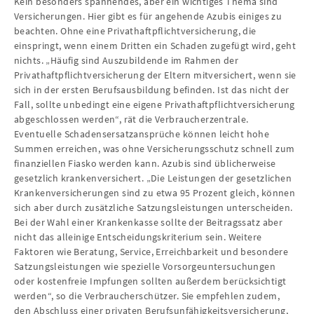
Kein besonders spannendes, aber ein wichtiges Thema sind
Versicherungen. Hier gibt es für angehende Azubis einiges zu
beachten. Ohne eine Privathaftpflichtversicherung, die
einspringt, wenn einem Dritten ein Schaden zugefügt wird, geht
nichts. „Häufig sind Auszubildende im Rahmen der
Privathaftpflichtversicherung der Eltern mitversichert, wenn sie
sich in der ersten Berufsausbildung befinden. Ist das nicht der
Fall, sollte unbedingt eine eigene Privathaftpflichtversicherung
abgeschlossen werden“, rät die Verbraucherzentrale.
Eventuelle Schadensersatzansprüche können leicht hohe
Summen erreichen, was ohne Versicherungsschutz schnell zum
finanziellen Fiasko werden kann. Azubis sind üblicherweise
gesetzlich krankenversichert. „Die Leistungen der gesetzlichen
Krankenversicherungen sind zu etwa 95 Prozent gleich, können
sich aber durch zusätzliche Satzungsleistungen unterscheiden.
Bei der Wahl einer Krankenkasse sollte der Beitragssatz aber
nicht das alleinige Entscheidungskriterium sein. Weitere
Faktoren wie Beratung, Service, Erreichbarkeit und besondere
Satzungsleistungen wie spezielle Vorsorgeuntersuchungen
oder kostenfreie Impfungen sollten außerdem berücksichtigt
werden“, so die Verbraucherschützer. Sie empfehlen zudem,
den Abschluss einer privaten Berufsunfähigkeitsversicherung,