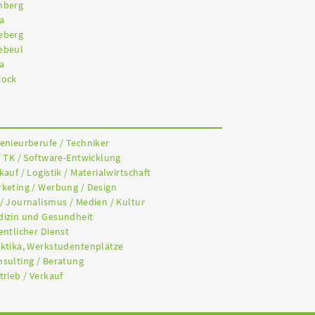
nberg
a
eberg
ebeul
a
tock
genieurberufe / Techniker
/ TK / Software-Entwicklung
kauf / Logistik / Materialwirtschaft
rketing / Werbung / Design
 / Journalismus / Medien / Kultur
dizin und Gesundheit
entlicher Dienst
aktika, Werkstudentenplätze
nsulting / Beratung
trieb / Verkauf