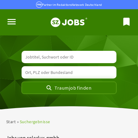
Partner im RedaktionsNetzwerk Deutschland
Start
Suchergebnisse
Jobs von solarlux-gmbh