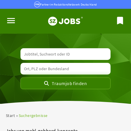
Partner im RedaktionsNetzwerk Deutschland
Start
Suchergebnisse
Jobs von mahl-gebhard-konzepte-