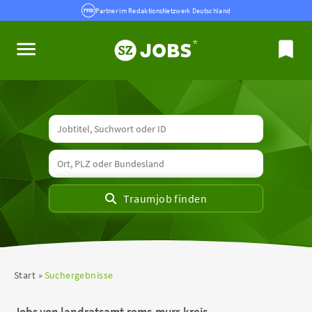
Partner im RedaktionsNetzwerk Deutschland
Start
Suchergebnisse
Jobs von landratsamt-rems-murr-kreis