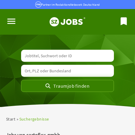
Partner im RedaktionsNetzwerk Deutschland
Start
Suchergebnisse
Jobs von cartoflex-gmbh