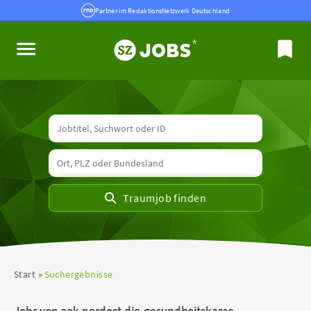
Partner im RedaktionsNetzwerk Deutschland
Start
Suchergebnisse
Jobs von aok-nordost-die-gesundheitskasse