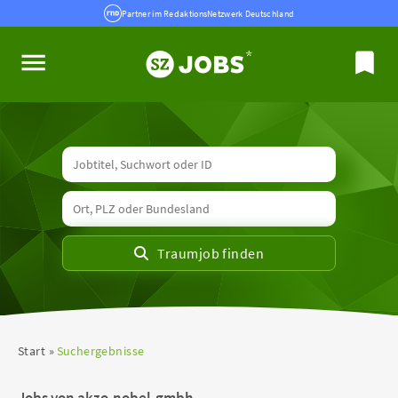
Partner im RedaktionsNetzwerk Deutschland
Start
Suchergebnisse
Jobs von akzo-nobel-gmbh