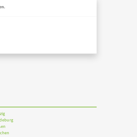
en.
zig
gdeburg
ßen
nchen