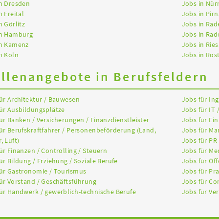
n Dresden
Jobs in Nür
n Freital
Jobs in Pirn
n Görlitz
Jobs in Rad
in Hamburg
Jobs in Rad
in Kamenz
Jobs in Ries
n Köln
Jobs in Ros
ellenangebote in Berufsfeldern
ür Architektur / Bauwesen
Jobs für In
ür Ausbildungsplätze
Jobs für IT 
ür Banken / Versicherungen / Finanzdienstleister
Jobs für Ein
ür Berufskraftfahrer / Personenbeförderung (Land,
Jobs für Ma
, Luft)
Jobs für PR
ür Finanzen / Controlling / Steuern
Jobs für Me
ür Bildung / Erziehung / Soziale Berufe
Jobs für Öff
ür Gastronomie / Tourismus
Jobs für Pr
ür Vorstand / Geschäftsführung
Jobs für Co
ür Handwerk / gewerblich-technische Berufe
Jobs für Ver