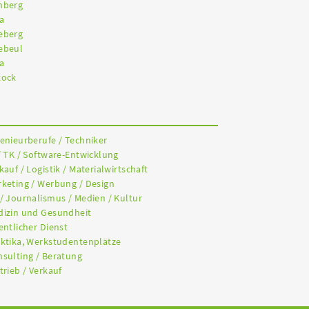
nberg
a
eberg
ebeul
a
tock
genieurberufe / Techniker
/ TK / Software-Entwicklung
kauf / Logistik / Materialwirtschaft
rketing / Werbung / Design
 / Journalismus / Medien / Kultur
dizin und Gesundheit
entlicher Dienst
aktika, Werkstudentenplätze
nsulting / Beratung
trieb / Verkauf