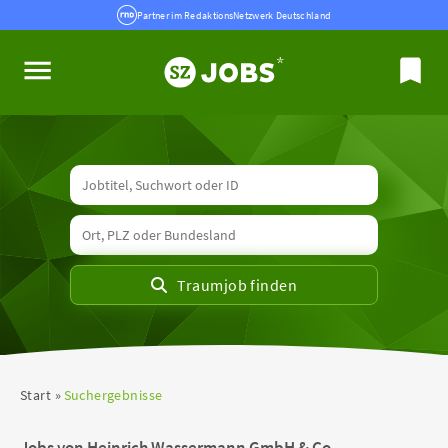
Partner im RedaktionsNetzwerk Deutschland
Start
Suchergebnisse
Jobs von Heinrich Wassermann GmbH & Co.