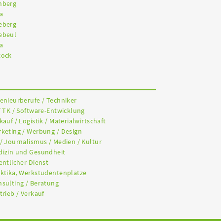
nberg
a
eberg
ebeul
a
tock
genieurberufe / Techniker
/ TK / Software-Entwicklung
kauf / Logistik / Materialwirtschaft
rketing / Werbung / Design
 / Journalismus / Medien / Kultur
dizin und Gesundheit
entlicher Dienst
aktika, Werkstudentenplätze
nsulting / Beratung
trieb / Verkauf