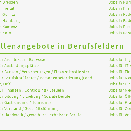
n Dresden
Jobs in Nür
n Freital
Jobs in Pirn
n Görlitz
Jobs in Rad
in Hamburg
Jobs in Rad
in Kamenz
Jobs in Ries
n Köln
Jobs in Ros
ellenangebote in Berufsfeldern
ür Architektur / Bauwesen
Jobs für In
ür Ausbildungsplätze
Jobs für IT 
ür Banken / Versicherungen / Finanzdienstleister
Jobs für Ein
ür Berufskraftfahrer / Personenbeförderung (Land,
Jobs für Ma
, Luft)
Jobs für PR
ür Finanzen / Controlling / Steuern
Jobs für Me
ür Bildung / Erziehung / Soziale Berufe
Jobs für Öff
ür Gastronomie / Tourismus
Jobs für Pr
ür Vorstand / Geschäftsführung
Jobs für Co
ür Handwerk / gewerblich-technische Berufe
Jobs für Ver