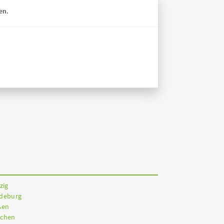
en.
zig
gdeburg
ßen
nchen