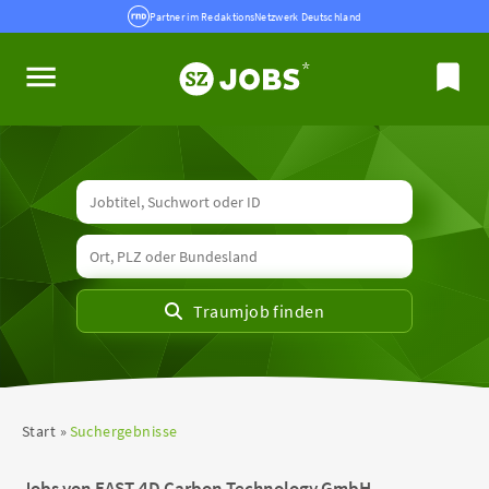
Partner im RedaktionsNetzwerk Deutschland
Start
Suchergebnisse
Jobs von EAST-4D Carbon Technology GmbH