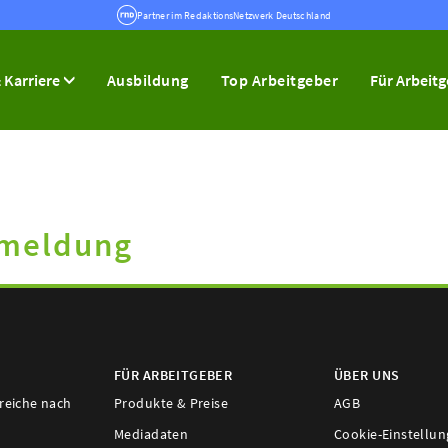
Partner im RedaktionsNetzwerk Deutschland
 Karriere
Ausbildung
Top Arbeitgeber
Für Arbeit
kmeldung
FÜR ARBEITGEBER
ÜBER UNS
ereiche nach
Produkte & Preise
AGB
Mediadaten
Cookie-Einstellu