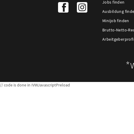
Jobs finden
Ausbildung find
Minijob finden
Brutto-Netto-Re
Arbeitgeberprofi
// code is done in IVWJavascriptPreload