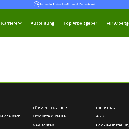
Partner im RedaktionsNetzwerk Deutschland
 Karriere
Ausbildung
Top Arbeitgeber
Für Arbeit
FÜR ARBEITGEBER
ÜBER UNS
ereiche nach
Produkte & Preise
AGB
Mediadaten
Cookie-Einstellu