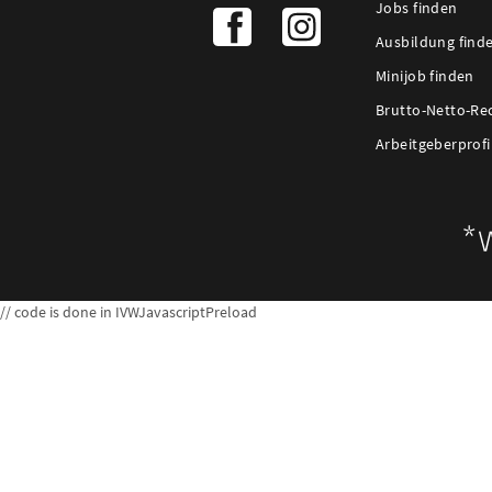
Jobs finden
Ausbildung find
Minijob finden
Brutto-Netto-Re
Arbeitgeberprofi
// code is done in IVWJavascriptPreload