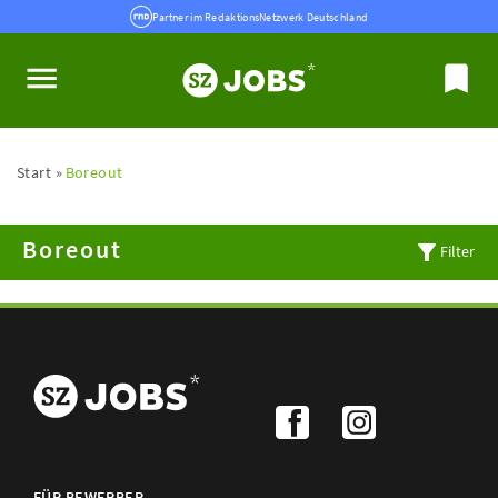
Partner im RedaktionsNetzwerk Deutschland
Start
Boreout
Boreout
Filter
FÜR BEWERBER