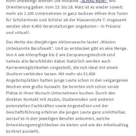
nicht unbedingt leichter. Die Initiative
„SCHAU REIN!“
will
Orientierung geben. Vom 13. bis 18. März ist es wieder soweit:
mehr als 1.100 Unternehmen in ganz Sachsen öffnen ihre Türen
für Schülerinnen und Schüler ab der Klassenstufe 7. Insgesamt
werden über 4.400 Veranstaltungen angeboten – in Präsenz
und virtuell.
Das Motto der diesjährigen Aktionswoche lautet „Mission
Unbekannte Berufswelt“. Und zu entdecken gibt es eine Menge.
Von A wie Altenpflege bis Z wie Zerspanungstechnik sind
nahezu alle Berufsbilder dabei. Natürlich werden auch
Karrieremöglichkeiten vorgestellt, die sich ideal mit einem
Studium verbinden lassen. Mit mehr als 31.600
Angebotsplätzen hatten junge Leute schon in den vergangenen
Wochen eine große Auswahl. Sie konnten sich schon vorab
Plätze in ihren Wunsch-Unternehmen buchen. Durch den
direkten Kontakt mit Azubis, Studierenden und anderen
potenziellen Fachkräften sowie Angestellten und der
Geschäftsführung erfahren die jungen Leute ganz unmittelbar,
worauf es in den jeweiligen Berufen ankommt, welche
Entwicklungsmöglichkeiten sie bieten und wie der Arbeitsalltag
konkret aussieht.